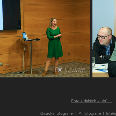
Foto z dalších klubů ...
Klasická fotografie
|
AI fotografie
|
Intel