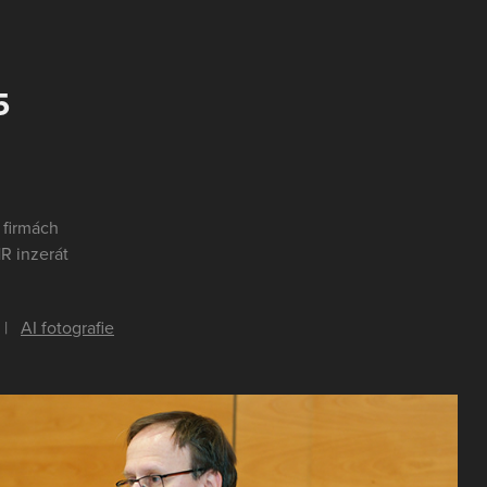
5
 firmách
HR inzerát
|
AI fotografie