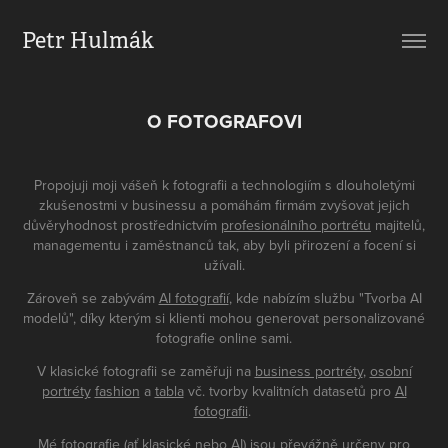
Petr Hulmák
O FOTOGRAFOVI
Propojuji moji vášeň k fotografii a technologiím s dlouholetými
zkušenostmi v businessu a pomáhám firmám zvyšovat jejich
důvěryhodnost prostřednictvím
profesionálního portrétu
majitelů,
managementu i zaměstnanců tak, aby byli přirození a focení si
užívali.
Zároveň se zabývám
AI fotografií
, kde nabízím službu "Tvorba AI
modelů", díky kterým si klienti mohou generovat personalizované
fotografie online sami.
V klasické fotografii se zaměřuji na
business portréty
,
osobní
portréty
fashion
a
tabla
vč. tvorby kvalitních datasetů pro
AI
fotografii
.
Mé fotografie (ať klasické nebo AI) jsou převážně určeny pro