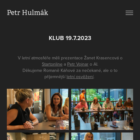
Petr Hulmák
KLUB 19.7.2023
V letní atmosféře měli prezentace Žanet Krasencová o
Startonline
a
Petr Vojnar
o AI.
Děkujeme Romaně Káňové za nečekané, ale o to
příjemnější
letní osvěžení
.