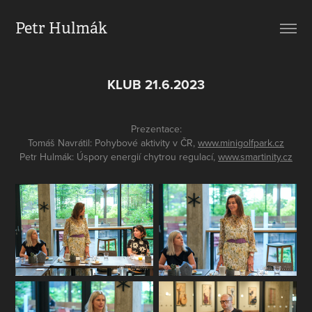
Petr Hulmák
KLUB 21.6.2023
Prezentace:
Tomáš Navrátil: Pohybové aktivity v ČR,
www.minigolfpark.cz
Petr Hulmák: Úspory energií chytrou regulací,
www.smartinity.cz