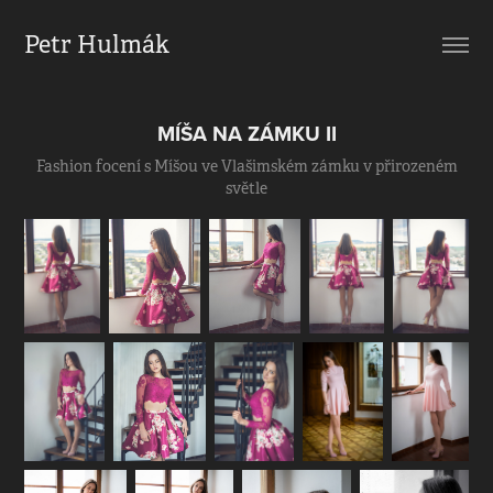
Petr Hulmák
MÍŠA NA ZÁMKU II
Fashion focení s Míšou ve Vlašimském zámku v přirozeném
světle