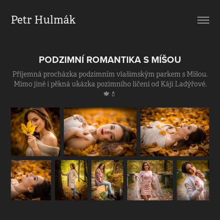
Petr Hulmák
PODZIMNÍ ROMANTIKA S MÍŠOU
Příjemná procházka podzimním vlašimským parkem s Míšou.
Mimo jiné i pěkná ukázka pozimního líčení od Káji Ladýřové.
🍁💄